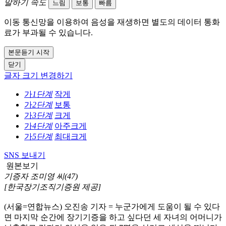
말하기 속도
느림
보통
빠름
이동 통신망을 이용하여 음성을 재생하면 별도의 데이터 통화
료가 부과될 수 있습니다.
본문듣기 시작
닫기
글자 크기 변경하기
가
1단계
작게
가
2단계
보통
가
3단계
크게
가
4단계
아주크게
가
5단계
최대크게
SNS 보내기
원본보기
기증자 조미영 씨(47)
[한국장기조직기증원 제공]
(서울=연합뉴스) 오진송 기자 = 누군가에게 도움이 될 수 있다
면 마지막 순간에 장기기증을 하고 싶다던 세 자녀의 어머니가