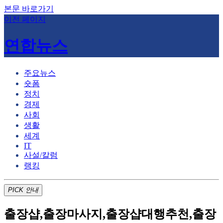
본문 바로가기
이전 페이지
연합뉴스
주요뉴스
숏폼
정치
경제
사회
생활
세계
IT
사설/칼럼
랭킹
PICK
안내
출장샵,출장마사지,출장샵대행추천,출장