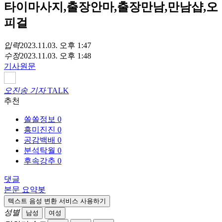
타이마사지,출장안마,출장만남,만남샵,오
피걸
입력
2023.11.03. 오후 1:47
수정
2023.11.03. 오후 1:48
기사원문
오진송 기자
TALK
추천
쏠쏠정보
0
흥미진진
0
공감백배
0
분석탁월
0
후속강추
0
댓글
본문 요약봇
텍스트 음성 변환 서비스 사용하기
성별
남성
여성