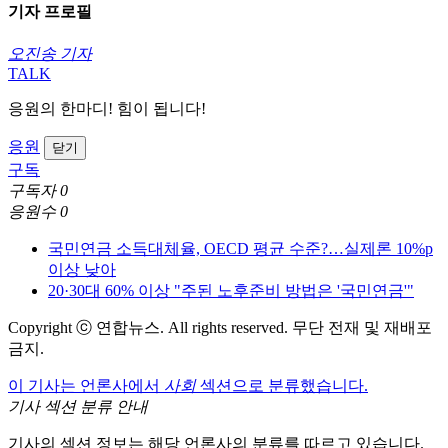
기자 프로필
오진송 기자
TALK
응원의 한마디! 힘이 됩니다!
응원
닫기
구독
구독자
0
응원수
0
국민연금 소득대체율, OECD 평균 수준?…실제론 10%p
이상 낮아
20·30대 60% 이상 "주된 노후준비 방법은 '국민연금'"
Copyright ⓒ 연합뉴스. All rights reserved. 무단 전재 및 재배포
금지.
이 기사는 언론사에서
사회
섹션으로 분류했습니다.
기사 섹션 분류 안내
기사의 섹션 정보는 해당 언론사의 분류를 따르고 있습니다.