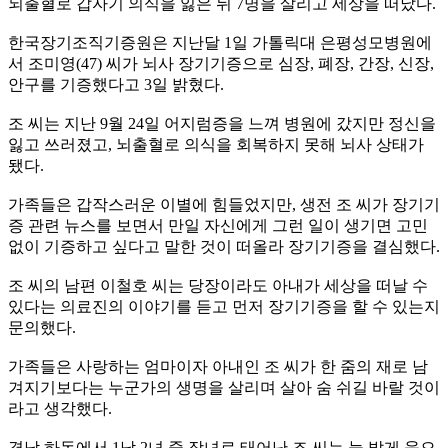
뇌출혈로 갑자기 의식을 잃은 뒤 7명을 살리고 세상을 떠났다.
한국장기조직기증원은 지난달 1일 가톨릭대 은평성모병원에
서 조미영(47) 씨가 뇌사 장기기증으로 심장, 폐장, 간장, 신장,
안구를 기증했다고 3일 밝혔다.
조 씨는 지난 9월 24일 어지럼증을 느껴 병원에 갔지만 정신을
잃고 쓰러졌고, 뇌출혈로 의식을 회복하지 못해 뇌사 상태가
됐다.
가족들은 갑작스러운 이별에 힘들었지만, 생전 조 씨가 장기기
증 관련 뉴스를 보면서 만일 자신에게 그런 일이 생기면 고민
없이 기증하고 싶다고 말한 것이 떠올라 장기기증을 결심했다.
조 씨의 남편 이철호 씨는 당장이라도 아내가 세상을 떠날 수
있다는 의료진의 이야기를 듣고 먼저 장기기증을 할 수 있는지
문의했다.
가족들은 사랑하는 엄마이자 아내인 조 씨가 한 줌의 재로 남
겨지기보다는 누군가의 생명을 살리며 살아 숨 쉬길 바랄 것이
라고 생각했다.
경남 하동에서 1남 2녀 중 장녀로 태어난 조 씨는 늘 밝게 웃으