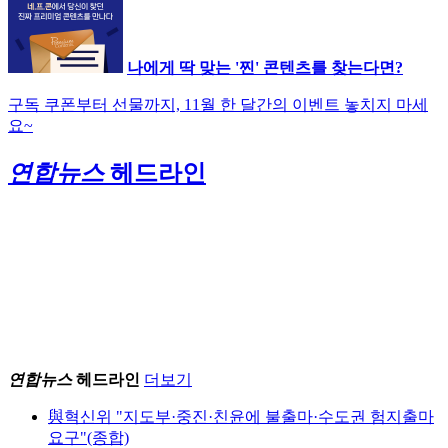
나에게 딱 맞는 '찐' 콘텐츠를 찾는다면?
구독 쿠폰부터 선물까지, 11월 한 달간의 이벤트 놓치지 마세
요~
연합뉴스
헤드라인
與혁신위 "지도부·중진·친윤에 불출마·수도권 험지출마
요구"(종합)
재생하기
재생시간
00:21
김동연 "선거용 변종 게리맨더링에 지방 죽이는 대국민
사기극"
이철우 "메가시티 서울과 함께 충청·호남·PK·TK 통합
연합뉴스
헤드라인
더보기
필요"
與혁신위 "지도부·중진·친윤에 불출마·수도권 험지출마
카카오, 준법 기구 설립…초대 위원장 김소영 전 대법관
요구"(종합)