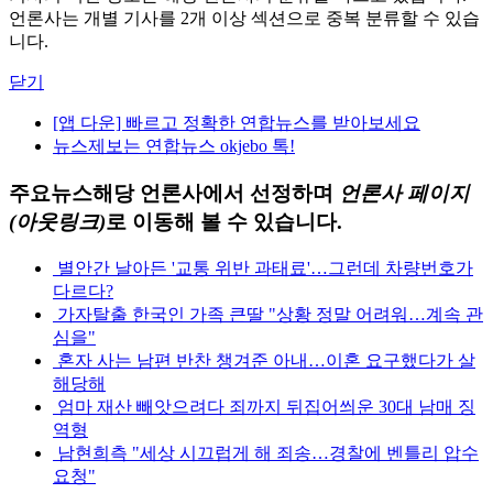
언론사는 개별 기사를 2개 이상 섹션으로 중복 분류할 수 있습
니다.
닫기
[앱 다운] 빠르고 정확한 연합뉴스를 받아보세요
뉴스제보는 연합뉴스 okjebo 톡!
주요뉴스
해당 언론사에서 선정하며
언론사 페이지
(아웃링크)
로 이동해 볼 수 있습니다.
별안간 날아든 '교통 위반 과태료'…그런데 차량번호가
다르다?
가자탈출 한국인 가족 큰딸 "상황 정말 어려워…계속 관
심을"
혼자 사는 남편 반찬 챙겨준 아내…이혼 요구했다가 살
해당해
엄마 재산 빼앗으려다 죄까지 뒤집어씌운 30대 남매 징
역형
남현희측 "세상 시끄럽게 해 죄송…경찰에 벤틀리 압수
요청"