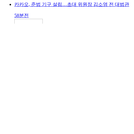
카카오, 준법 기구 설립…초대 위원장 김소영 전 대법관
58분전
식약처 "왕가탕후루, 가맹점 공급 재료 1종 품질검사 안
해"
38분전
삶의 끝에서 장기기증 하겠다던 세자녀 어머니, 7명 살리
고 떠나
3시간전