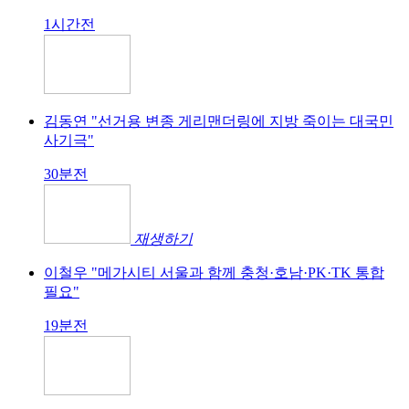
1시간전
식약처 "왕가탕후루, 가맹점 공급 재료 1종 품질검사 안
해"
삶의 끝에서 장기기증 하겠다던 세자녀 어머니, 7명 살리
고 떠나
김동연 "선거용 변종 게리맨더링에 지방 죽이는 대국민
사기극"
30분전
재생하기
이철우 "메가시티 서울과 함께 충청·호남·PK·TK 통합
필요"
19분전