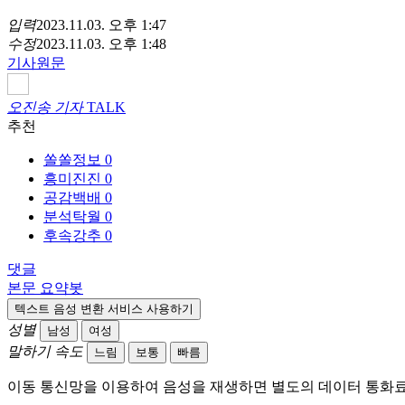
입력
2023.11.03. 오후 1:47
수정
2023.11.03. 오후 1:48
기사원문
오진송 기자
TALK
추천
쏠쏠정보
0
흥미진진
0
공감백배
0
분석탁월
0
후속강추
0
댓글
본문 요약봇
텍스트 음성 변환 서비스 사용하기
성별
남성
여성
말하기 속도
느림
보통
빠름
이동 통신망을 이용하여 음성을 재생하면 별도의 데이터 통화료