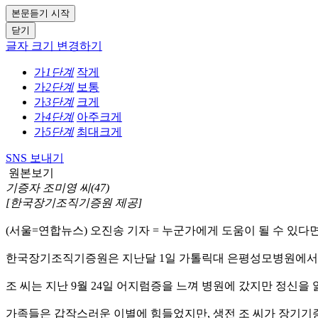
본문듣기 시작
닫기
글자 크기 변경하기
가
1단계
작게
가
2단계
보통
가
3단계
크게
가
4단계
아주크게
가
5단계
최대크게
SNS 보내기
원본보기
기증자 조미영 씨(47)
[한국장기조직기증원 제공]
(서울=연합뉴스) 오진송 기자 = 누군가에게 도움이 될 수 있다
한국장기조직기증원은 지난달 1일 가톨릭대 은평성모병원에서 조미영
조 씨는 지난 9월 24일 어지럼증을 느껴 병원에 갔지만 정신을
가족들은 갑작스러운 이별에 힘들었지만, 생전 조 씨가 장기기증