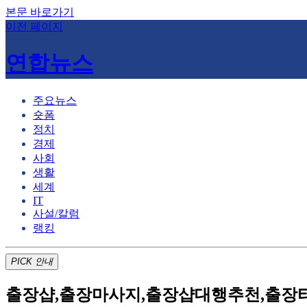
본문 바로가기
이전 페이지
연합뉴스
주요뉴스
숏폼
정치
경제
사회
생활
세계
IT
사설/칼럼
랭킹
PICK
안내
출장샵,출장마사지,출장샵대행추천,출장